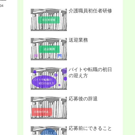
.04
介護職員初任者研修
送迎業務
バイトや転職の初日
の迎え方
応募後の辞退
応募前にできること