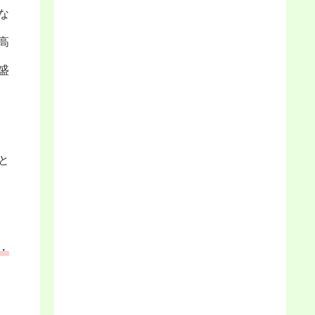
な
高
盛
と
・