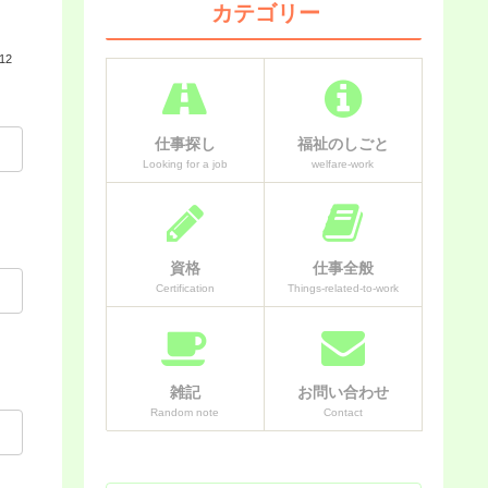
カテゴリー
.12
仕事探し
福祉のしごと
Looking for a job
welfare-work
資格
仕事全般
Certification
Things-related-to-work
雑記
お問い合わせ
Random note
Contact