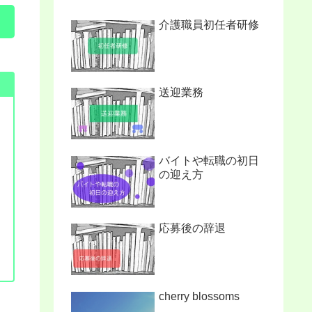
介護職員初任者研修
送迎業務
バイトや転職の初日
の迎え方
応募後の辞退
cherry blossoms